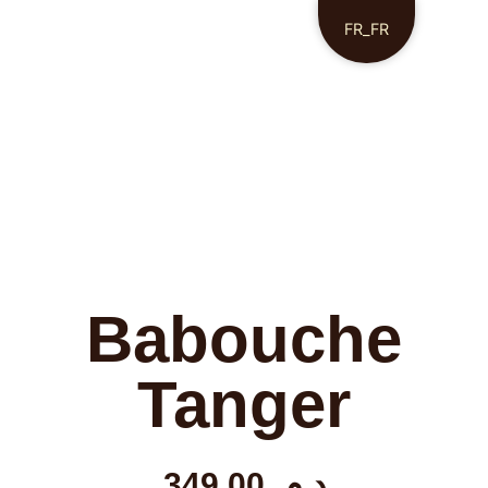
FR_FR
Babouche
Tanger
349,00
د.م.