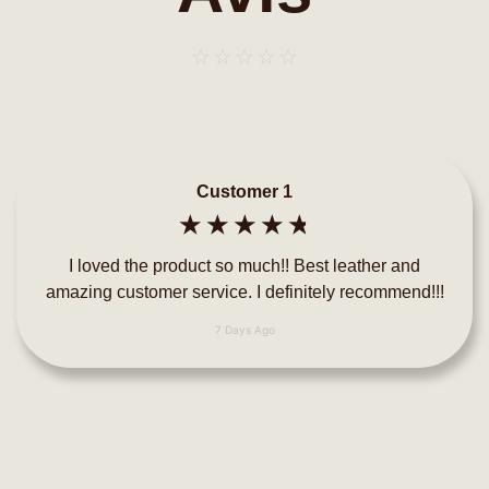
☆
☆
☆
☆
☆
Customer 1
☆
☆
☆
☆
☆
I loved the product so much!! Best leather and
amazing customer service. I definitely recommend!!!
7 Days Ago