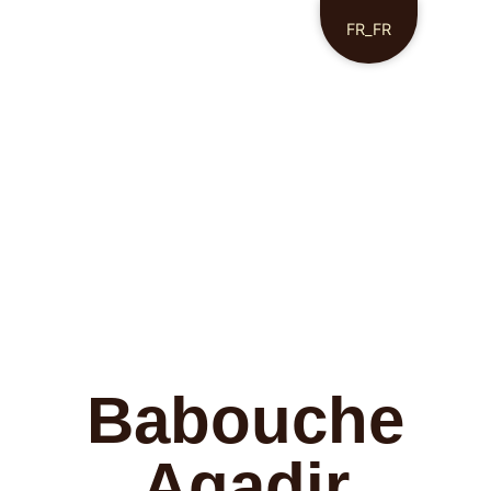
FR_FR
Babouche
Agadir