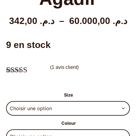
342,00
د.م.
–
60.000,00
د.م.
9 en stock
(
1
avis client)
Noté
1
5.00
sur 5 basé
sur
notation
Size
client
Colour