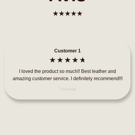
☆
☆
☆
☆
☆
Customer 1
☆
☆
☆
☆
☆
I loved the product so much!! Best leather and
amazing customer service. I definitely recommend!!!
7 Days Ago